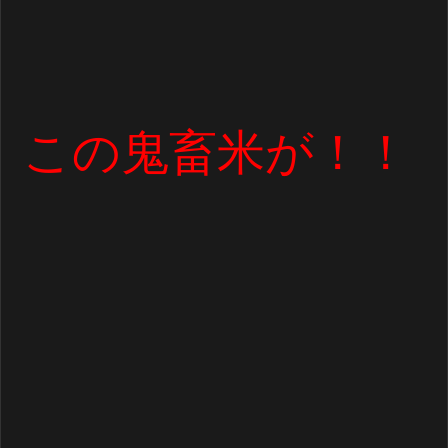
この鬼畜米が！！