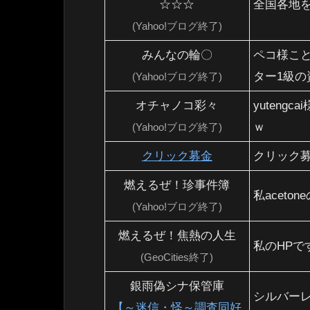
☆☆☆
全国各地
(Yahoo!ブログ終了)
みんなの輪〇
ペコ様こと
ター1級
(Yahoo!ブログ終了)
オチャノコ彩々
yuten
ｗ
(Yahoo!ブログ終了)
クリック募金
クリック
燃えるぜ！珍事件簿
私acet
(Yahoo!ブログ終了)
燃えるぜ！焦熱の人生
私のHPで
(GeoCities終了)
銀雨偽シナ保管庫
シルバー
【～迷信・怪～調査同好