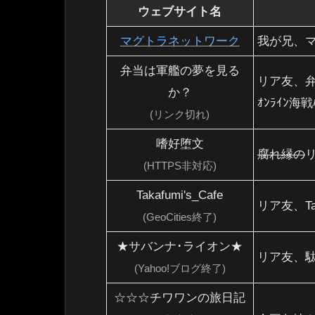
ウェブサイト名
マグトラネットワーク
我が兄、マ
弁当は軍艦の夢を見る
リア友、
か？
ｵﾝﾗｲﾝ海戦
(リンク切れ)
嗜好堕文
腐れ縁の
(HTTPS非対応)
Takafumi's_Cafe
リア友、T
(GeoCities終了)
★サバンナ･ライオン★
リア友、
(Yahoo!ブログ終了)
☆☆☆チワワンの旅日記