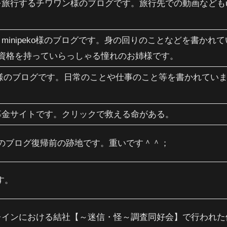
を旅行するチワワン様のブログです。旅行先での動画なども
minipeko様のブログです。身の回りのことなどを書か
の資格を持っていらっしゃる憧れのお姉様です。
gcai様のブログです。日常のことや仕事のこと等を書かれて
募金サイトです。クリックで救える命がある。
oneのブログ復帰前の跡地です。重いです＾＾；
す。
レインにおける結社【～迷信・怪～調査同好会】で行われた