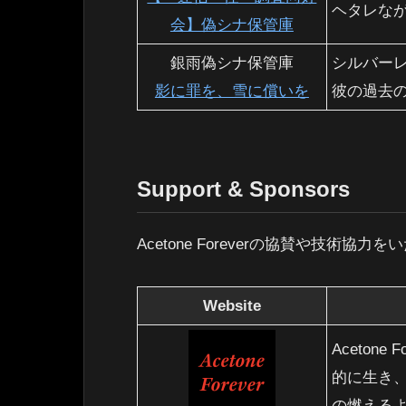
ヘタレなが
会】偽シナ保管庫
銀雨偽シナ保管庫
シルバー
影に罪を、雪に償いを
彼の過去
Support & Sponsors
Acetone Foreverの協賛や技術協
Website
Aceton
的に生き
の燃える