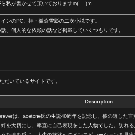
ら私が書かせて頂いておりますm(_ _)m
レインのPC、拝・徹斎雪影の二次小説です。
の話、個人的な依頼の話など掲載していくつもりです。
力をいただいているサイトです。
Description
e Foreverは、acetone氏の生誕40周年を記念し、彼の
、絆を大切にし、率直に自己表現をした人物でした。訪れる
ような魂を感じ、人生の旅路へのインスピレーションを見出