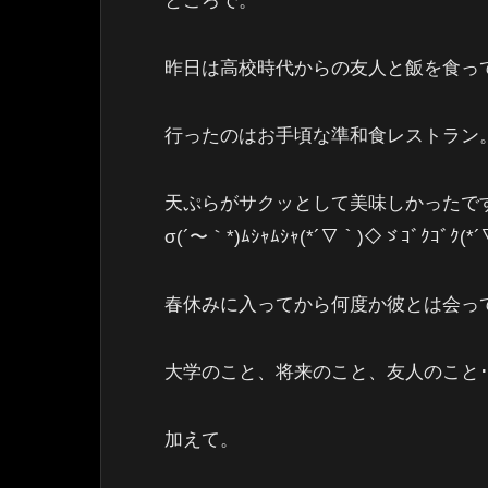
ところで。
昨日は高校時代からの友人と飯を食っ
行ったのはお手頃な準和食レストラン
天ぷらがサクッとして美味しかったで
σ(´〜｀*)ﾑｼｬﾑｼｬ(*´▽｀)◇ゞｺﾞｸｺﾞｸ(*´
春休みに入ってから何度か彼とは会っ
大学のこと、将来のこと、友人のこと･
加えて。