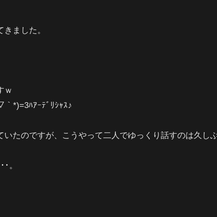
てきました。
。
すｗ
▽｀*)=3ﾊｱｰﾃﾞﾘｼｬｽ♪
ていたのですが、こうやって二人でゆっくり話すのは久し
･･。