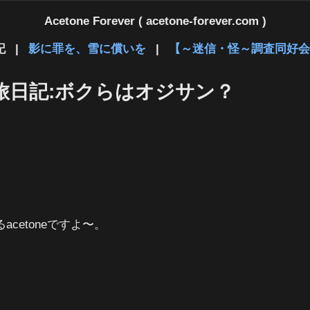
Acetone Forever ( acetone-forever.com )
記
|
影に罪を、雪に償いを
|
【～迷信・怪～調査同好会
旅日記:ボクらはオジサン？
cetoneですよ〜。