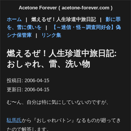
Acetone Forever ( acetone-forever.com )
ホーム
|
燃えるぜ！人生珍道中旅日記
|
影に罪
を、雪に償いを
|
【～迷信・怪～調査同好会】偽
シナ保管庫
|
リンク集
燃えるぜ！人生珍道中旅日記:
おしゃれ、雷、洗い物
投稿日:
2006-04-15
更新日:
2006-04-15
む〜ん、自分は特に気にしていないのですが、
駄馬氏
から『おしゃれバトン』なるものが廻ってき
たので解答します。