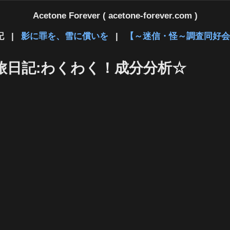
Acetone Forever ( acetone-forever.com )
記
|
影に罪を、雪に償いを
|
【～迷信・怪～調査同好会
旅日記:わくわく！成分分析☆