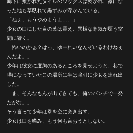
廊下に敷かれたタイルのワックスは剥がれ、露にな
った地も草臥れて黒ずみが浮かんでいる。
「ねぇ、もうやめようよ…。」
少女の口にした言の葉は震え、異様な寒気が覆う空
間に響く。
「怖いのかぁ？はっ、ゆーれいなんぞいるわけねぇ
んだよ。」
少年は彼女に度胸のあるところを見せようと、巷で
噂になっていたこの場所に半ば強引に少女を連れ出
した。
「ま、そんなもんが出てきても、俺のパンチで一発
だがな。」
そう言って少年は拳を空に突き出す。
少女は口を噤み、もう何も言おうとしない。