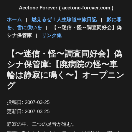
Acetone Forever ( acetone-forever.com )
ホーム
|
燃えるぜ！人生珍道中旅日記
|
影に罪
を、雪に償いを
|
【～迷信・怪～調査同好会】偽
シナ保管庫
|
リンク集
【〜迷信・怪〜調査同好会】偽
シナ保管庫:【廃病院の怪〜車
輪は静寂に鳴く〜】オープニン
グ
投稿日:
2007-03-25
更新日:
2007-03-25
静寂の中、二つの足音が進む。