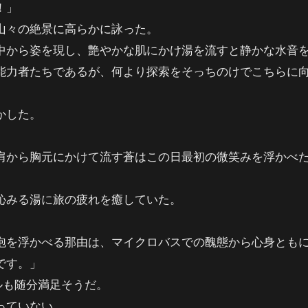
！」
山々の絶景に高らかに詠った。
中から姿を現し、艶やかな肌にかけ湯を流すと静かな水音
能力者たちであるが、何より探索をそっちのけでこちらに
かした。
肩から胸元にかけて流す蒼はこの日最初の微笑みを浮かべ
沁みる湯に旅の疲れを癒していた。
泡を浮かべる那由は、マイクロバスでの醜態から心身とも
です。」
ルも随分満足そうだ。
っていない。