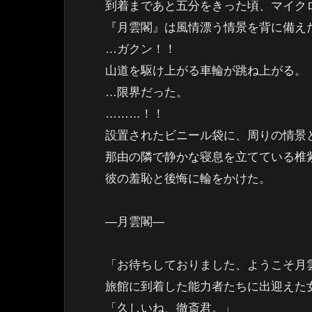
到着まであと五分をきった頃、マイク
『月雲閣』は風情漂う情景を背に備え
…ガクン！！
山道を駆け上がる車輪が跳ね上がる。
…限界だった。
………！！
設置されたビニール袋に、周りの情景
那由の隣で静かな寝息を立てている椎紫
彼の羞恥と後悔に輪をかけた。
―月雲閣―
「お待ちしておりました、ようこそ月
旅館に到着した能力者たちに出迎えた
「久しいね、徹斎君。」