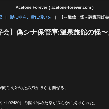
Acetone Forever ( acetone-forever.com )
記
|
影に罪を、雪に償いを
|
【～迷信・怪～調査同好会
好会】偽シナ保管庫:温泉旅館の怪
が聞こえ始めた温風が彼らを撫ぜる。
・b02480）の握り締めた拳が高らかに掲げられた。