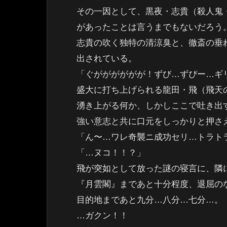
その一因として、黒夜・志貴（殺人鬼・b
があったことは言うまでもないだろう
志貴の吹く独特の清涼臭と、徹斎の垂
出されている。
「ぐがががががが！ずび…ずぴー…ギ
盛大に打ち上げられる龍田・飛（飛天の
湧き上がる何か、しかしここで吐き出
強い意志と共に口元をしっかりと押さ
「ん〜…ワレ奇襲ニ成功セリ…トラト
「…ヌコ！！？」
飛が突如として放った謎の寝言に、隣に
『月雲閣』まであと十分程度、退屈の
目的地まであと九分…八分…七分…。
…ガクン！！