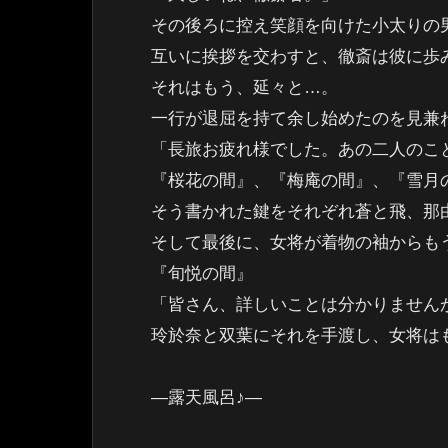
その後ろに控え笑顔を向けた小太りの
互いに挨拶を交わすと、徹斎は彼に歩
それはもう、延々と…。
一行が退屈を持て余し始めたのを見兼
「長旅お疲れ様でした。あの二人のこ
『桜花の間』、『梅庵の間』、『雪月
そう書かれた鍵をそれぞれ蒼と飛、那
そして最後に、女将が着物の袖からも
『旬悦の間』
「皆さん、詳しいことは分かりません
玲於奈と双葉にそれを手渡し、女将は
―露天風呂♪―