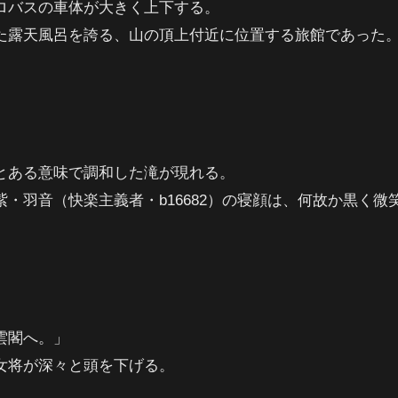
ロバスの車体が大きく上下する。
た露天風呂を誇る、山の頂上付近に位置する旅館であった
とある意味で調和した滝が現れる。
・羽音（快楽主義者・b16682）の寝顔は、何故か黒く微
雲閣へ。」
女将が深々と頭を下げる。