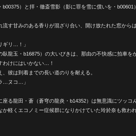
00375）と拝・徹斎雪影（影に罪を雪に償いを・b006
。
れ流す甘みのある香りが混ざり合い、開け放たれた窓から
リギリ…！」
臥龍玉・b16875）の大いびきは、那由の不快感に拍車を
すわけにはいかない…！
え、彼は到着までの長い道のりを耐える。
ラ…ヌコ…」
座る龍田・蒼（蒼穹の龍炎・b14352）は無意識にツッコ
なか軽くエコノミー症候群になりかけていた玲於奈も救わ