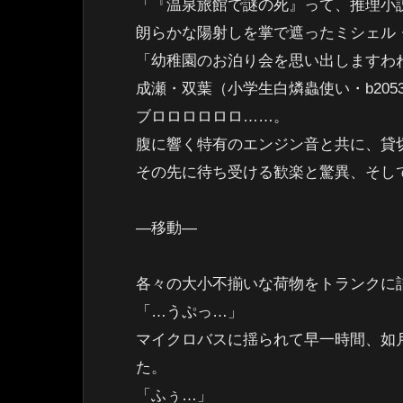
「『温泉旅館で謎の死』って、推理小
朗らかな陽射しを掌で遮ったミシェル・
「幼稚園のお泊り会を思い出しますわ
成瀬・双葉（小学生白燐蟲使い・b20
ブロロロロロロ……。
腹に響く特有のエンジン音と共に、貸
その先に待ち受ける歓楽と驚異、そし
―移動―
各々の大小不揃いな荷物をトランクに
「…うぷっ…」
マイクロバスに揺られて早一時間、如月
た。
「ふぅ…」