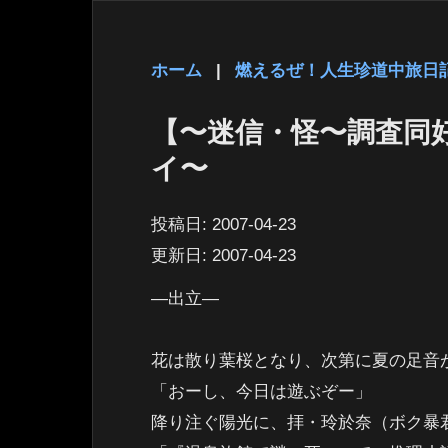
ホーム
|
燃えるぜ！人生珍道中旅日
【〜迷信・怪〜調査同
イ〜
投稿日:
2007-04-23
更新日:
2007-04-23
―出立―
花は散り葉桜となり、次第に夏の足音
「おーし、今日は遊ぶぞー」
降り注ぐ陽光に、拝・玲於奈（ボク暴君