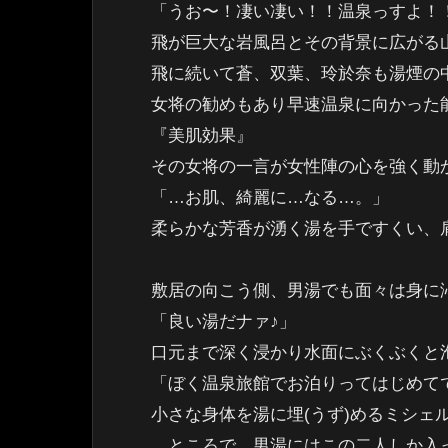
「うお〜！凄い凄い！！温泉っすよ！
飛が巨大な岩風呂とその背景に広がる
飛に続いて蒼、双葉、玲於奈も湯煙の
女将の勧めもあり早速温泉に向かった
『美肌効果』
その女将の一言が女性陣の心を強く動
「…お肌、綺麗に…なる…。」
柔らかな芳香が湧く湯を手ですくい、
敷居の向こう側、男湯でも面々は身に
「良い湯だナァ♪」
口元まで深く浸かり水面にぶくぶくと
「ぼく温泉旅館でお泊りってはじめて
小さな身体を湯に埋(うず)めるミシェ
…ところで、男湯にはこの二人しか入