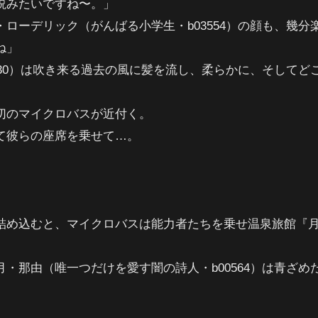
説みたいですね〜。」
ローデリック（がんばる小学生・b03554）の顔も、幾分
ね」
530）は吹き来る過去の風に髪を流し、柔らかに、そして
切のマイクロバスが近付く。
て彼らの座席を乗せて…。
詰め込むと、マイクロバスは能力者たちを乗せ温泉旅館『
・那由（唯一つだけを愛す闇の詩人・b00564）は青ざ