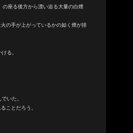
01）の座る後方から漂い迫る大量の白煙
は火の手が上がっているかの如く煙が排
かける。
んでいた。
れることだろう。