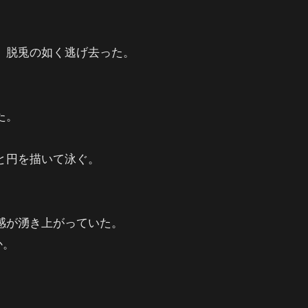
、脱兎の如く逃げ去った。
た。
と円を描いて泳ぐ。
。
感が湧き上がっていた。
か。