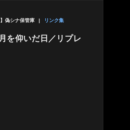
】偽シナ保管庫
|
リンク集
〜月を仰いだ日／リプレ